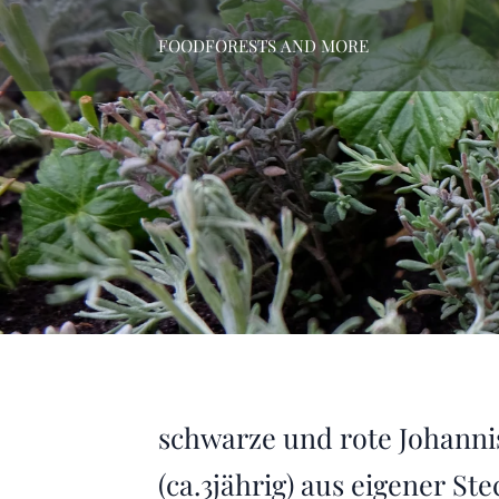
FOODFORESTS AND MORE
schwarze und rote Johanni
(ca.3jährig) aus eigener St